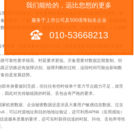
我们能给的，远比您想的更多
用等环节的安全。首先是网络基础设施方面涉及数据的可靠性，包
服务于上市公司及500强等知名企业
设备可靠性。二是数据安全技术，包括身份识别、数据属性、数据流动
括数据所有权管理技术、数据交易技术管理、开放共享管理、人工智能
010-53668213
有投资，但是灾备往往能力不足，现在就需要加强对数据的异地容
低，过去灾备的间隔是一天主备复制一次，在丢失的时候可能会丢一天
链路可靠性要求很高、时延要求更低。灾备需要对数据定期复制。但
到真正切换还有故障识别、故障判断的过程，这段时间可能会影响数
灾备份是发展趋势。
部本身要做到无损，但往往有些时候单个算力节点能力不足，就导
路，因此对光传输链路的时延、丢包会有严格的要求。
家机密数据、企业秘密数据还是涉及大量用户敏感信息数据。过去
v6，可以对源地址和目的地地址验证，还可利用APN6（应用感知）
和对信道服务质量的要求，还可实时获得信道的时延、抖动、丢包率等性
理。