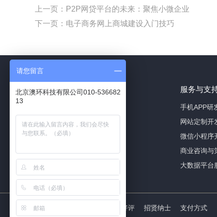
上一页：P2P网贷平台的未来：聚焦小微企业
下一页：电子商务网上商城建设入门技巧
请您留言
010-53668213
服务与支
北京澳环科技有限公司010-536682
13
手机APP研
网站定制开
微信小程序
商业咨询与
大数据平台
关于澳环
发展历程
客户好评
招贤纳士
支付方式