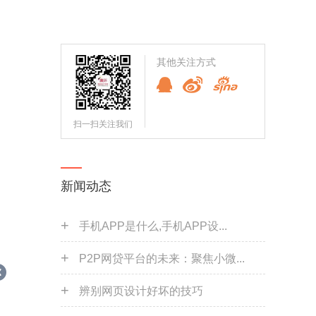
其他关注方式
扫一扫关注我们
新闻动态
+
手机APP是什么,手机APP设...
+
P2P网贷平台的未来：聚焦小微...
+
辨别网页设计好坏的技巧