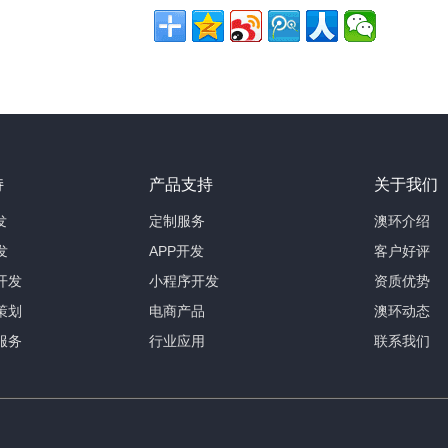
持
产品支持
关于我们
发
定制服务
澳环介绍
发
APP开发
客户好评
开发
小程序开发
资质优势
策划
电商产品
澳环动态
服务
行业应用
联系我们