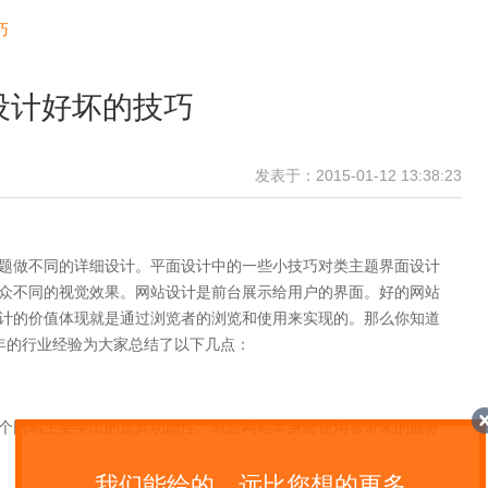
巧
设计好坏的技巧
发表于：2015-01-12 13:38:23
做不同的详细设计。平面设计中的一些小技巧对类主题界面设计
众不同的视觉效果。网站设计是前台展示给用户的界面。好的网站
计的价值体现就是通过浏览者的浏览和使用来实现的。那么你知道
年的行业经验为大家总结了以下几点：
网站主要突出的是其功能性。就是网站本身给使用者带来的服务
我们能给的，远比您想的更多