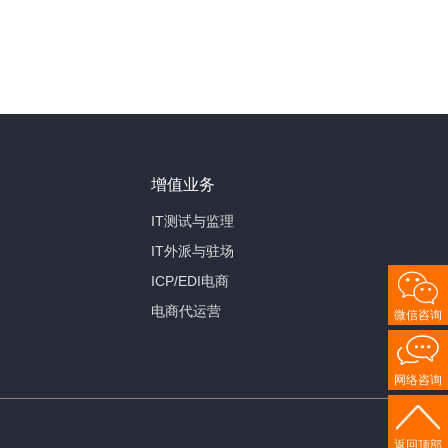
增值业务
IT测试与监理
IT外派与驻场
ICP/EDI电商
电商代运营
微信咨询
网络咨询
返回顶部