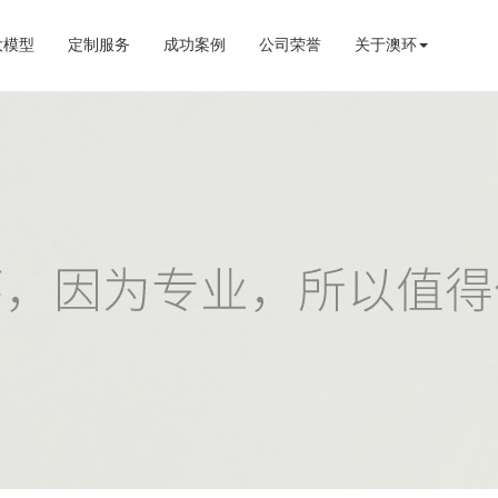
大模型
定制服务
成功案例
公司荣誉
关于澳环